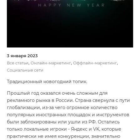
Система продаж для мебельного бизнеса
Система продаж для туристического бизнеса
Повышение конверсии сайтов
Акции
3 января 2023
Проекты
,
,
,
Все статьи
Онлайн-маркетинг
Оффлайн-маркетинг
Социальные сети
Блог
Традиционный новогодний топик.
Контакты
Прошлый год оказался очень сложным для
рекламного рынка в России. Страна свернула с пути
глобализации, из-за чего огромное количество
популярных иностранных площадок и инструментов
были заблокированы или ушли из РФ. Остались
только локальные игроки - Яндекс и VK, которые
практически не имея конкуренции, значительно