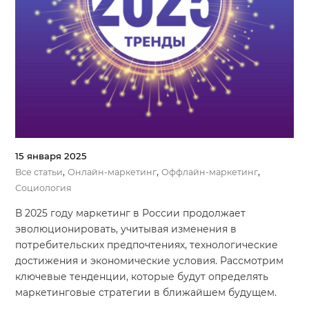
Система продаж для мебельного бизнеса
Система продаж для туристического бизнеса
Повышение конверсии сайтов
Акции
Проекты
15 января 2025
Блог
,
,
,
Все статьи
Онлайн-маркетинг
Оффлайн-маркетинг
Контакты
Социология
В 2025 году маркетинг в России продолжает
эволюционировать, учитывая изменения в
потребительских предпочтениях, технологические
достижения и экономические условия. Рассмотрим
ключевые тенденции, которые будут определять
маркетинговые стратегии в ближайшем будущем.