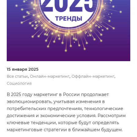
Система продаж для мебельного бизнеса
Система продаж для туристического бизнеса
Повышение конверсии сайтов
Акции
Проекты
15 января 2025
Блог
,
,
,
Все статьи
Онлайн-маркетинг
Оффлайн-маркетинг
Контакты
Социология
В 2025 году маркетинг в России продолжает
эволюционировать, учитывая изменения в
потребительских предпочтениях, технологические
достижения и экономические условия. Рассмотрим
ключевые тенденции, которые будут определять
маркетинговые стратегии в ближайшем будущем.