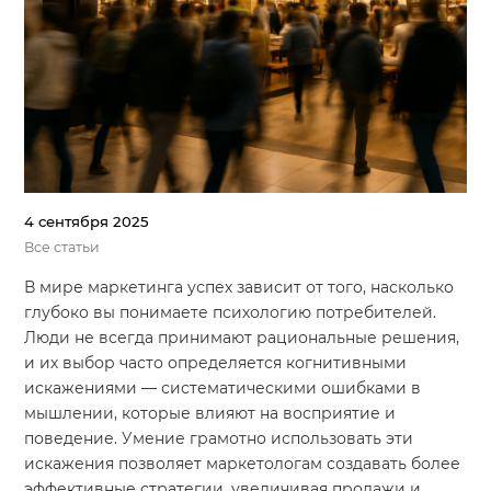
Система продаж для мебельного бизнеса
Система продаж для туристического бизнеса
Повышение конверсии сайтов
Акции
Проекты
4 сентября 2025
Все статьи
Блог
В мире маркетинга успех зависит от того, насколько
Контакты
глубоко вы понимаете психологию потребителей.
Люди не всегда принимают рациональные решения,
и их выбор часто определяется когнитивными
искажениями — систематическими ошибками в
мышлении, которые влияют на восприятие и
поведение. Умение грамотно использовать эти
искажения позволяет маркетологам создавать более
эффективные стратегии, увеличивая продажи и