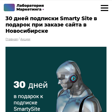
30 дней подписки Smarty Site в
+7 923 788 35 15
г. Новосибирск
подарок при заказе сайта в
Новосибирске
Услуги
Главная
/
Акции
Внедрение Битрикс24
Внедрение amoCRM
Разработка CRM на заказ
ИИ решения для бизнеса
Маркетинг «под ключ»
Разработка сайтов
Разработка чат-ботов
Решения