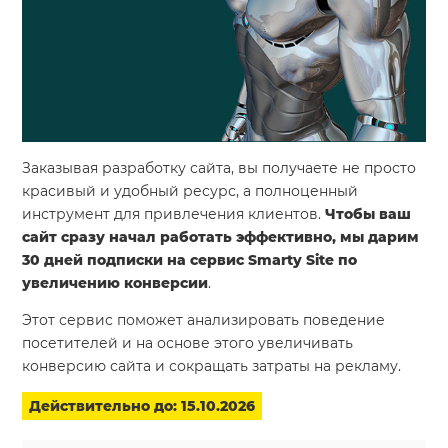
Система продаж для мебельного бизнеса
Система продаж для туристического бизнеса
Повышение конверсии сайтов
Акции
Заказывая разработку сайта, вы получаете не просто
Проекты
красивый и удобный ресурс, а полноценный
инструмент для привлечения клиентов.
Чтобы ваш
Блог
сайт сразу начал работать эффективно, мы дарим
30 дней подписки на сервис Smarty Site по
Контакты
увеличению конверсии
.
Этот сервис поможет анализировать поведение
посетителей и на основе этого увеличивать
конверсию сайта и сокращать затраты на рекламу.
Действительно до: 15.10.2026