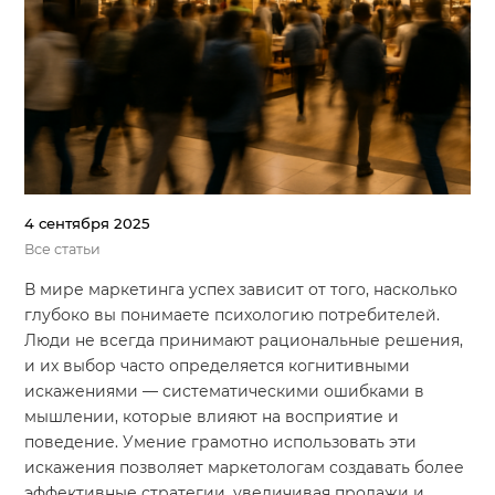
Система продаж для мебельного бизнеса
Система продаж для туристического бизнеса
Повышение конверсии сайтов
Акции
Проекты
4 сентября 2025
Все статьи
Блог
В мире маркетинга успех зависит от того, насколько
Контакты
глубоко вы понимаете психологию потребителей.
Люди не всегда принимают рациональные решения,
и их выбор часто определяется когнитивными
искажениями — систематическими ошибками в
мышлении, которые влияют на восприятие и
поведение. Умение грамотно использовать эти
искажения позволяет маркетологам создавать более
эффективные стратегии, увеличивая продажи и