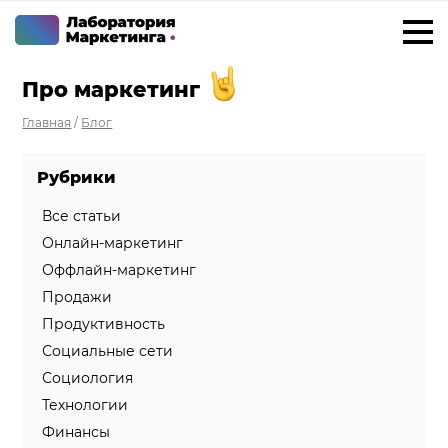
Про маркетинг
+7 923 788 35 15
г. Новосибирск
Главная
/
Блог
Услуги
Рубрики
Внедрение Битрикс24
Внедрение amoCRM
Все статьи
Онлайн-маркетинг
Разработка CRM на заказ
Оффлайн-маркетинг
ИИ решения для бизнеса
Продажи
Продуктивность
Маркетинг «под ключ»
Социальные сети
Разработка сайтов
Социология
Разработка чат-ботов
Технологии
Финансы
Решения