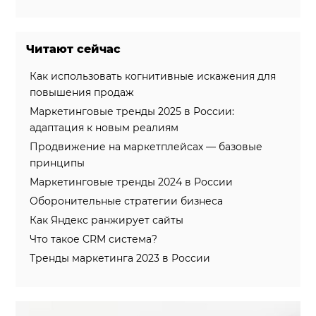
Система продаж для мебельного бизнеса
Читают сейчас
Система продаж для туристического бизнеса
Повышение конверсии сайтов
Как использовать когнитивные искажения для
повышения продаж
Акции
Маркетинговые тренды 2025 в России:
адаптация к новым реалиям
Проекты
Продвижение на маркетплейсах — базовые
Блог
принципы
Маркетинговые тренды 2024 в России
Контакты
Оборонительные стратегии бизнеса
Как Яндекс ранжирует сайты
Что такое CRM система?
Тренды маркетинга 2023 в России