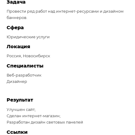
Задача
Система продаж для мебельного бизнеса
Провести ряд работ над интернет-ресурсами и дизайном
баннеров.
Система продаж для туристического бизнеса
Сфера
Повышение конверсии сайтов
Юридические услуги
Акции
Локация
Россия, Новосибирск
Проекты
Специалисты
Блог
Веб-разработчик
Контакты
Дизайнер
Результат
Улучшен сайт;
Сделан интернет-магазин;
Разработан дизайн световых панелей
Ссылки