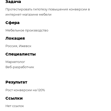
Задача
Система продаж для мебельного бизнеса
Протестировать гипотезу повышения конверсии в
интернет-магазине мебели
Система продаж для туристического бизнеса
Сфера
Повышение конверсии сайтов
Мебельное производство
Акции
Локация
Россия, Ижевск
Проекты
Специалисты
Блог
Маркетолог
Контакты
Веб-разработчик
Результат
Рост конверсии на 120%
Ссылки
Нет ссылок