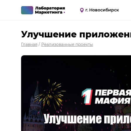
г. Новосибирск
Улучшение приложен
Главная
/
Реализованные проекты