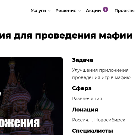
Услуги
Решения
Акции
Проекты
ия для проведения мафии
Задача
Улучшения приложения
проведения игр в мафию
Сфера
Развлечения
Локация
Россия, г. Новосибирск
Специалисты