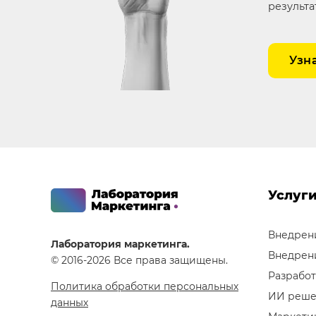
результа
Узн
Услуг
Внедрен
Лаборатория маркетинга.
Внедрен
© 2016-2026 Все права защищены.
Разработ
Политика обработки персональных
ИИ реше
данных