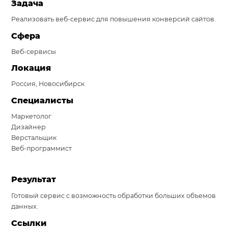
Задача
Система продаж для мебельного бизнеса
Реализовать веб-сервис для повышения конверсий сайтов.
Система продаж для туристического бизнеса
Сфера
Веб-сервисы
Повышение конверсии сайтов
Локация
Акции
Россия, Новосибирск
Проекты
Специалисты
Блог
Маркетолог
Дизайнер
Контакты
Верстальщик
Веб-программист
Результат
Готовый сервис с возможность обработки больших объемов
данных.
Ссылки