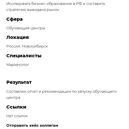
Исследовать бизнес-образование в РФ и составить
Система продаж для мебельного бизнеса
стратегию выводана рынок
Сфера
Система продаж для туристического бизнеса
Обучающие центры
Повышение конверсии сайтов
Локация
Акции
Россия, Новосибирск
Проекты
Специалисты
Маркетолог
Блог
Контакты
Результат
Составлен отчет и рекомендации по запуску обучающего
центра
Ссылки
Нет ссылок
Отправить кейс коллегам