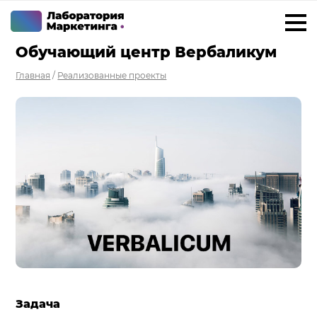
Обучающий центр Вербаликум
+7 923 788 35 15
г. Новосибирск
Главная
/
Реализованные проекты
Услуги
Внедрение Битрикс24
Внедрение amoCRM
Разработка CRM на заказ
ИИ решения для бизнеса
Маркетинг «под ключ»
Разработка сайтов
Разработка чат-ботов
Задача
Решения