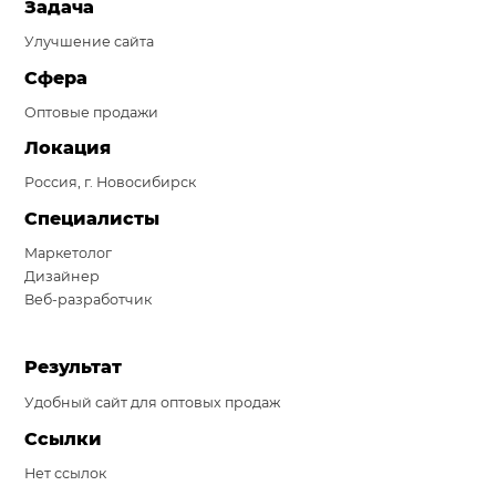
Задача
Система продаж для мебельного бизнеса
Улучшение сайта
Система продаж для туристического бизнеса
Сфера
Оптовые продажи
Повышение конверсии сайтов
Локация
Акции
Россия, г. Новосибирск
Проекты
Специалисты
Блог
Маркетолог
Дизайнер
Контакты
Веб-разработчик
Результат
Удобный сайт для оптовых продаж
Ссылки
Нет ссылок