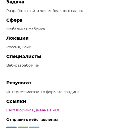
Задача
Система продаж для мебельного бизнеса
Разработка сайта для мебельного салона
Система продаж для туристического бизнеса
Сфера
Мебельная фабрика
Повышение конверсии сайтов
Локация
Акции
Россия, Сочи
Проекты
Специалисты
Блог
Веб-разработчик
Контакты
Результат
Интернет-магазин в формате лэндинг
Ссылки
Сайт Формула Дивана в PDF
Отправить кейс коллегам