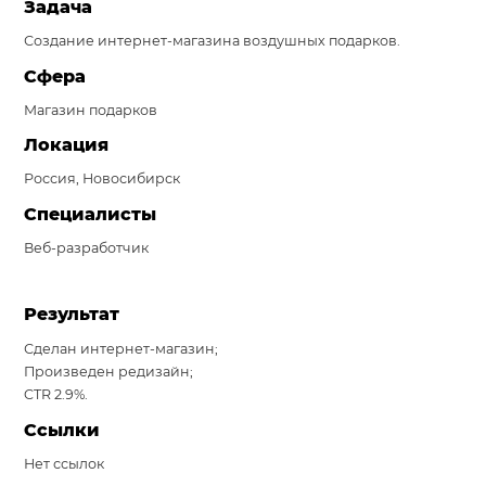
Задача
Система продаж для мебельного бизнеса
Создание интернет-магазина воздушных подарков.
Система продаж для туристического бизнеса
Сфера
Магазин подарков
Повышение конверсии сайтов
Локация
Акции
Россия, Новосибирск
Проекты
Специалисты
Блог
Веб-разработчик
Контакты
Результат
Сделан интернет-магазин;
Произведен редизайн;
CTR 2.9%.
Ссылки
Нет ссылок