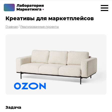
Креативы для маркетплейсов
+7 923 788 35 15
г. Новосибирск
Главная
/
Реализованные проекты
Услуги
Внедрение Битрикс24
Внедрение amoCRM
Разработка CRM на заказ
ИИ решения для бизнеса
Маркетинг «под ключ»
Разработка сайтов
Разработка чат-ботов
Задача
Решения