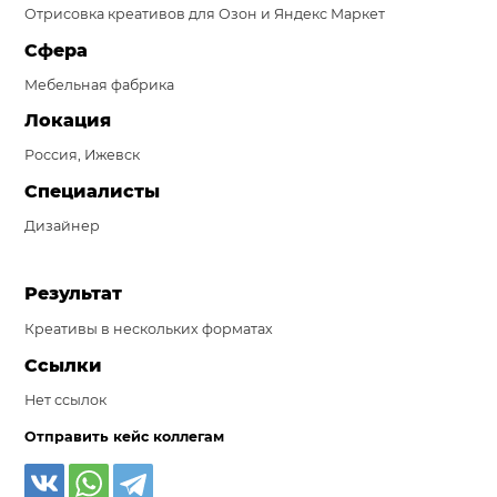
Отрисовка креативов для Озон и Яндекс Маркет
Система продаж для мебельного бизнеса
Сфера
Система продаж для туристического бизнеса
Мебельная фабрика
Повышение конверсии сайтов
Локация
Россия, Ижевск
Акции
Специалисты
Проекты
Дизайнер
Блог
Результат
Контакты
Креативы в нескольких форматах
Ссылки
Нет ссылок
Отправить кейс коллегам