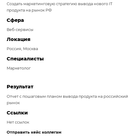
Создать маркетинговую стратегию вывода нового IT
Система продаж для мебельного бизнеса
продукта на рынок РФ
Сфера
Система продаж для туристического бизнеса
Веб-сервисы
Повышение конверсии сайтов
Локация
Акции
Россия, Москва
Проекты
Специалисты
Маркетолог
Блог
Контакты
Результат
Отчет с пошаговым планом вывода продукта на российский
рынок
Ссылки
Нет ссылок
Отправить кейс коллегам