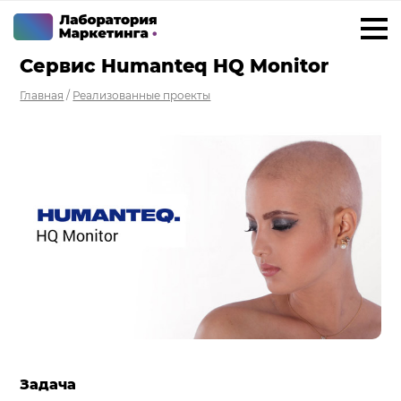
Сервис Humanteq HQ Monitor
+7 923 788 35 15
г. Новосибирск
Главная
/
Реализованные проекты
Услуги
Внедрение Битрикс24
Внедрение amoCRM
Разработка CRM на заказ
ИИ решения для бизнеса
Маркетинг «под ключ»
Разработка сайтов
Разработка чат-ботов
Задача
Решения